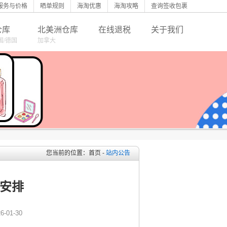
服务与价格
晒单规则
海淘优惠
海淘攻略
查询签收包裹
仓库
北美洲仓库
在线退税
关于我们
国/德国
加拿大
您当前的位置：首页 -
站内公告
假安排
-01-30