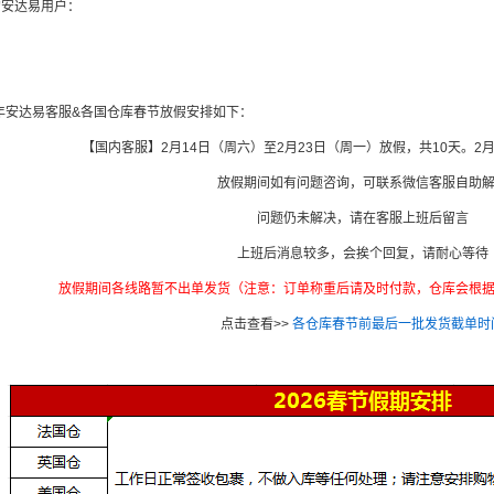
的安达易用户：
！
6年安达易客服&各国仓库春节放假安排如下：
【国内客服】2月14日（周
六
）至2月23日（周一）放假，共10天。2
放假期间如有问题咨询，可联系微信客服自助
问题仍未解决，请在客服上班后留言
上班后消息较多，会挨个回复，请耐心等待
放假期间各线路暂不出单发货（注意：订单称重后请及时付款，仓库会根
点击查看>>
各仓库春节前最后一批发货截单时