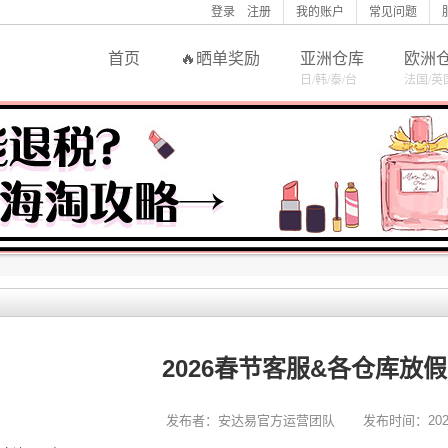
登录
注册
我的账户
常见问题
首页
晒单奖励
亚洲仓库
欧洲
日/韩/泰/台
法国/英
2026春节客服&各仓库放
发布者：安达易官方运营团队
发布时间：2026