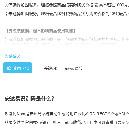
①有选择加固服务，理赔参照商品的实际购买价格(最高不超过1000元
②未选择加固服务，理赔最高比例参照商品实际购买价格的20%(最高不
【外包装破损，但不影响商品使用功能】
如有选择加固或购买保险的包裹，包裹内件有外包装破损的情况，但不
0%运费(最高100元人民币)；未加固且未购买保险的，不予理赔。
阅读全文
在理赔时效内，将理赔资料发送邮件至support@adiexpress.com
编号＋问题描述(丢件/少件/破损索赔)，我司将在收到邮件后7个工作
赞同
740
关键词：
破损;赔偿;
及理赔款项。
点击查看 《安达易保险与理赔条款》
安达易识别码是什么？
识别码Nom是安达易系统自动生成的用户代码AIRDIRECT*****或ADI***
登录安达易官网或小程序，账户【转运收货地址】中可以查看（显示Nom、