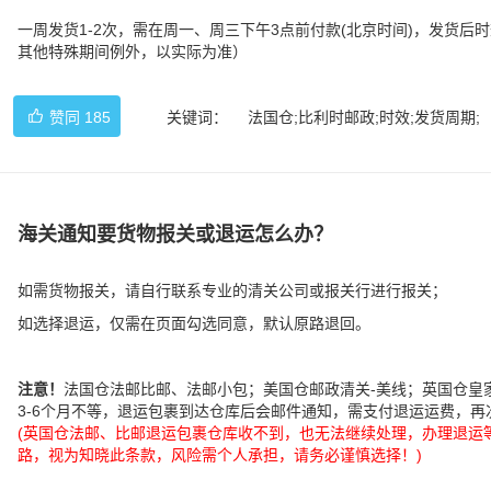
一周发货1-2次，需在周一、周三下午3点前付款(北京时间)，发货后时
其他特殊期间例外，以实际为准）
赞同
185
关键词：
法国仓;比利时邮政;时效;发货周期;
海关通知要货物报关或退运怎么办？
如需货物报关，请自行联系专业的清关公司或报关行进行报关；
如选择退运，仅需在页面勾选同意，默认原路退回。
注意！
法国仓法邮比邮、法邮小包；美国仓邮政清关-美线；英国仓皇
3-6个月不等，退运包裹到达仓库后会邮件通知，需支付退运运费，再
(英国仓法邮、比邮退运包裹仓库收不到，也无法继续处理，办理退运
路，视为知晓此条款，风险需个人承担，请务必谨慎选择！)