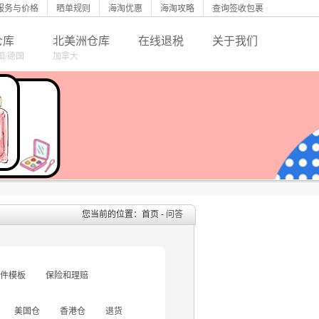
服务与价格
晒单规则
海淘优惠
海淘攻略
查询签收包裹
仓库
北美洲仓库
在线退税
关于我们
国/德国
加拿大
您当前的位置：首页 -
问答
件模板
保险和理赔
美国仓
香港仓
退货