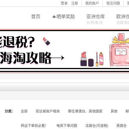
登录
注册
我的账户
常见问题
首页
晒单奖励
亚洲仓库
欧洲
日/韩/泰/台
法国/英
分类：
全部
安达易账户相关
寄往港澳台、其他国家
其他
邮
转运下单前必看！
电商下单问题
法国仓(可退税)
英国仓