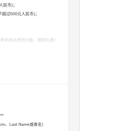
人民币)；
超过500元人民币)；
影响商品使用功能，理赔包裹1
，邮件标题格式为：AT订单号/包裹
日内完成审核上报，并给予您答复
**
Last Name或者名）