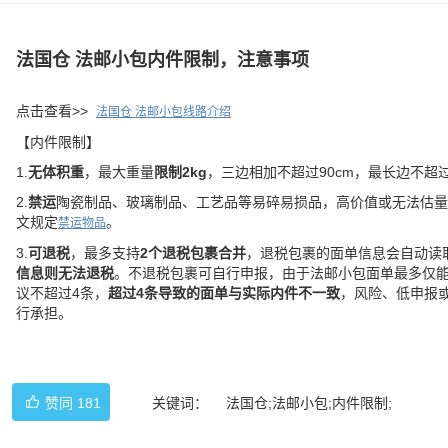
法国仓 法邮小包内件限制，注意事项
点击查看>>
法国仓 法邮小包线路介绍
【内件限制】
1.
无体积重
，最大重量
限制2kg
，三边相加不超过90cm，最长边不超过
2.
禁运
陶瓷制品、玻璃制品、工艺品等易碎易损品，高价值或无法估量
文规定
。
禁运物品
3.
可退税
，最多支持
2个退税包裹合并
，退税包裹的面单信息会自动读
信息则无法退税
。不退税包裹可自行申报，由于法邮小包面单最多仅能
议不超过4条，
超过4条导致的面单与实际内件不一致
，风险、低申报
行承担。
赞同
181
关键词：
法国仓;法邮小包;内件限制;