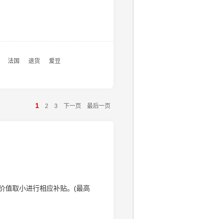
法国
退货
爱豆
1
2
3
下一页
最后一页
价值取小进行相应补贴。(最高