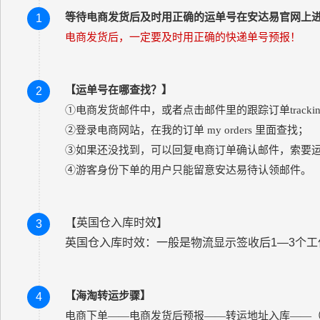
等待电商发货后及时用正确的运单号在安达易官网上
1
电商发货后，一定要及时用正确的快递单号预报！
【运单号在哪查找？】
2
①
电商发货邮件中，或者点击邮件里的跟踪订单tracking 
②
登录电商网站，在我的订单 my orders 里面查找；
③
如果还没找到，可以回复电商订单确认邮件，索要
④
游客身份下单的用户只能留意安达易待认领邮件。
【英国仓入库时效】
3
英国仓入库时效：一般是物流显示签收后1—3个
【海淘转运步骤】
4
电商下单——电商发货后预报——转运地址入库——