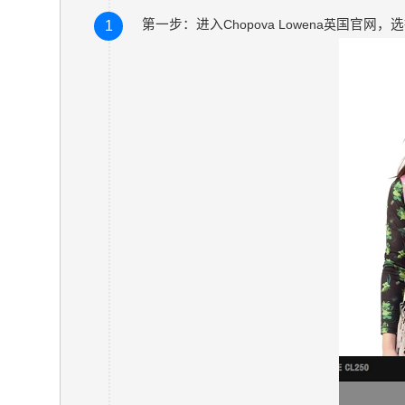
第一步：进入
Chopova Lowena
国官网，选
1
英