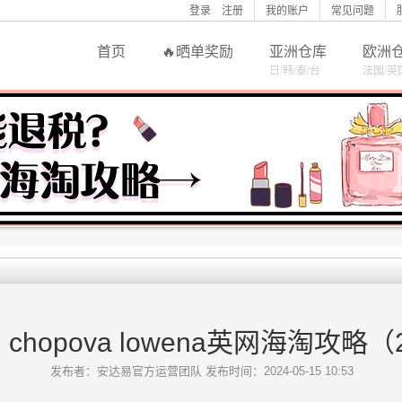
登录
注册
我的账户
常见问题
首页
晒单奖励
亚洲仓库
欧洲
日/韩/泰/台
法国/英
chopova lowena英网海淘攻略（
发布者：安达易官方运营团队
发布时间：2024-05-15 10:53