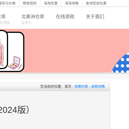
服务与价格
晒单规则
海淘优惠
海淘攻略
查询签收包裹
仓库
北美洲仓库
在线退税
关于我们
国/德国
加拿大
您当前的位置：首页 -
攻略列表
-
退税攻略
2024版）