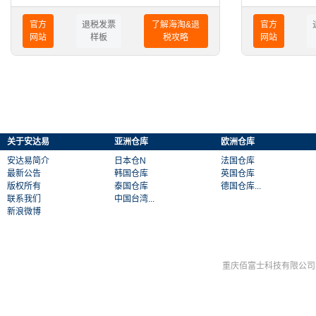
已成为举世公认
官方
退税发票
了解海淘&退
官方
网站
样板
税攻略
网站
关于安达易
亚洲仓库
欧洲仓库
安达易简介
日本仓N
法国仓库
最新公告
韩国仓库
英国仓库
版权所有
泰国仓库
德国仓库...
联系我们
中国台湾...
新浪微博
重庆佰富士科技有限公司