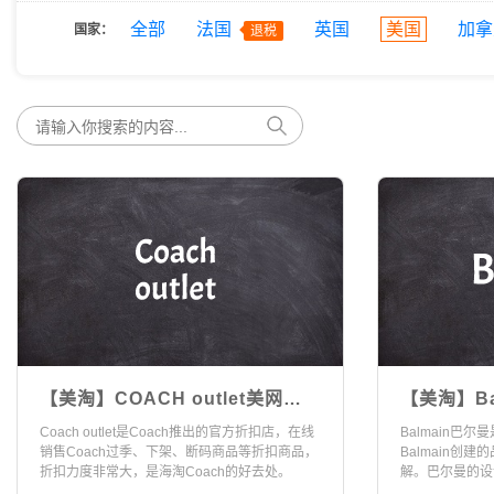
全部
法国
英国
美国
加拿
国家：
退税
【美淘】COACH outlet美网海
【美淘】Ba
淘攻略（2021最新版）
淘攻略（2
Coach outlet是Coach推出的官方折扣店，在线
Balmain巴尔
销售Coach过季、下架、断码商品等折扣商品，
Balmain创
折扣力度非常大，是海淘Coach的好去处。
解。巴尔曼的设
长，糅合了女性的