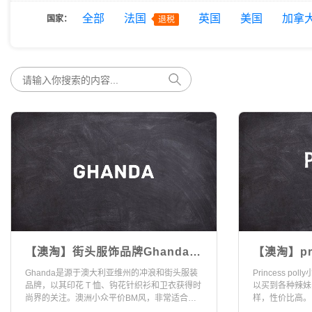
全部
法国
英国
美国
加拿
国家：
退税
【澳淘】街头服饰品牌Ghanda澳
【澳淘】pri
网海淘攻略（2023版）
淘攻略（20
Ghanda是源于澳大利亚维州的冲浪和街头服装
Princess 
品牌，以其印花 T 恤、钩花针织衫和卫衣获得时
以买到各种辣妹
尚界的关注。澳洲小众平价BM风，非常适合度
样，性价比高。
假穿搭。