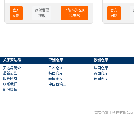
官方
退税发票
了解海淘&退
官方
网站
样板
税攻略
网站
关于安达易
亚洲仓库
欧洲仓库
安达易简介
日本仓N
法国仓库
最新公告
韩国仓库
英国仓库
版权所有
泰国仓库
德国仓库...
联系我们
中国台湾...
新浪微博
重庆佰富士科技有限公司