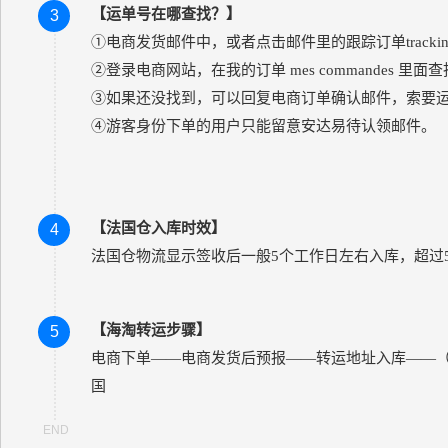
【运单号在哪查找？】
3
①
电商发货邮件中，或者点击邮件里的跟踪订单tracking 
②
登录电商网站，在我的订单 mes commandes 里面
③
如果还没找到，可以回复电商订单确认邮件，索要
④
游客身份下单的用户只能留意安达易待认领邮件。
【
法国仓入库时效
】
4
法国仓
物流显示签收后一般5个工作日左右入库，
超过
【海淘转运步骤】
5
电商下单——电商发货后预报——转运地址入库——
国