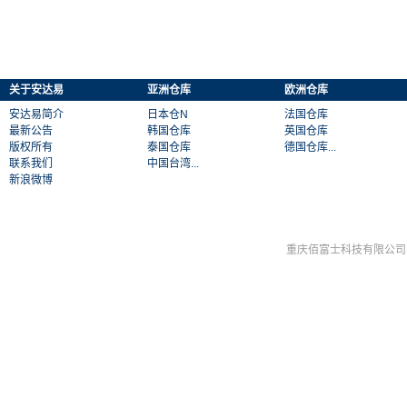
关于安达易
亚洲仓库
欧洲仓库
安达易简介
日本仓N
法国仓库
最新公告
韩国仓库
英国仓库
版权所有
泰国仓库
德国仓库...
联系我们
中国台湾...
新浪微博
重庆佰富士科技有限公司