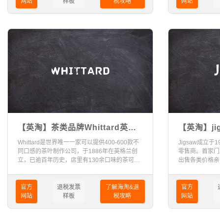
网站
样板
税攻略
网站
【英淘】茶类品牌Whittard英国
【英淘】ji
官网海淘攻略（2023版）
（2023版
Whittard是世界唯一一家可以提供400-600款不
Jigsaw成立于
同口感的茶叶制作公司，于1886年在英格兰创
零售商。首家门
立，已逾百年历史，店里有130余口味的茶可供
出售各类价格亲
挑选，从茶包到散茶，从红茶、绿茶、白茶到花
草茶、水果茶和各式调味茶，种类繁多到挑花
眼。Whittard在斯里兰卡等地拥有许多大型种植
官方
退税发票
了解海淘&退
官方
园，经营范围除了各类茶叶外，还有咖啡、点
网站
样板
税攻略
网站
心、高档茶具等商品。