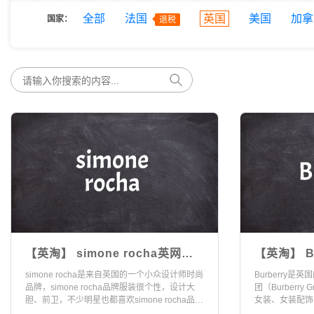
全部
法国
英国
美国
加拿
国家：
退税
【英淘】 simone rocha英网海
【英淘】 B
淘攻略（2026版）
（2024版
simone rocha是来自英国的一个小众设计师时尚
Burberry
品牌，simone rocha品牌服装很个性，设计大
团（Burberry
胆、前卫，不少明星也都喜欢simone rocha品牌
女装、女装配饰
的衣服。
饰、童装、化妆