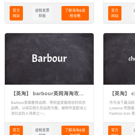
品等。
官方
退税发票
了解海淘&退
官方
网站
样板
税攻略
网站
【英淘】 barbour英网海淘攻略
【英淘】 ch
（2024版）
海淘攻略（
Barbour英国奢侈品牌，得到皇家御用状的风衣
作为当下最活跃的
品牌。以结实耐久的品质为傲，被称作是欧洲上
Lowena 凭
流社会的入场券之一。
Fashion Icon
官方
退税发票
了解海淘&退
官方